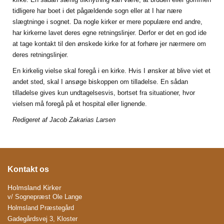
tidligere har boet i det pågældende sogn eller at I har nære
slægtninge i sognet. Da nogle kirker er mere populære end andre,
har kirkerne lavet deres egne retningslinjer. Derfor er det en god ide
at tage kontakt til den ønskede kirke for at forhøre jer nærmere om
deres retningslinjer.
En kirkelig vielse skal foregå i en kirke. Hvis I ønsker at blive viet et
andet sted, skal I ansøge biskoppen om tilladelse. En sådan
tilladelse gives kun undtagelsesvis, bortset fra situationer, hvor
vielsen må foregå på et hospital eller lignende.
Redigeret af Jacob Zakarias Larsen
Kontakt os
Holmsland Kirker
v/ Sognepræst Ole Lange
Holmsland Præstegård
Gadegårdsvej 3, Kloster