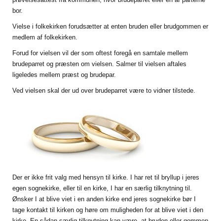
bor.
Vielse i folkekirken forudsætter at enten bruden eller brudgommen er
medlem af folkekirken.
Forud for vielsen vil der som oftest foregå en samtale mellem
brudeparret og præsten om vielsen. Salmer til vielsen aftales
ligeledes mellem præst og brudepar.
Ved vielsen skal der ud over brudeparret være to vidner tilstede.
Der er ikke frit valg med hensyn til kirke. I har ret til bryllup i jeres
egen sognekirke, eller til en kirke, I har en særlig tilknytning til.
Ønsker I at blive viet i en anden kirke end jeres sognekirke bør I
tage kontakt til kirken og høre om muligheden for at blive viet i den
kirke. En sådan særlig tilknytning kan være, at bruden eller gommen